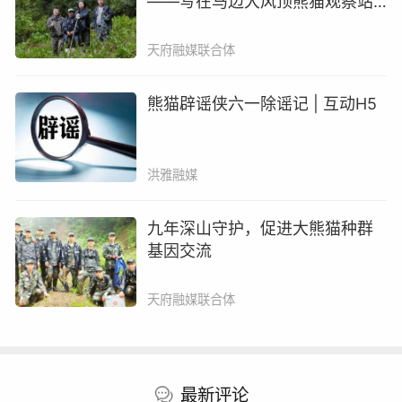
——写在马边大风顶熊猫观察站
活泼，和所有的小朋友都比较黏，喜欢每天“逗猫惹狗”
建立35周年之际
的，咬咬这个、和那个摔摔跤之类的。因为它们现在正在
天府融媒联合体
长牙换牙的阶段，它们会去咬竹子，咬一些东西来磨牙。
熊猫辟谣侠六一除谣记 | 互动H5
洪雅融媒
九年深山守护，促进大熊猫种群
基因交流
天府融媒联合体
成都大熊猫繁育研究基地星星产房饲养员 符杰：另外
一只在爬树的大熊猫是我们奶爸奶妈的一个“收猫”的小助
手，比如其他的崽崽爬到树上下不来，它会爬到树杈上把
最新评论