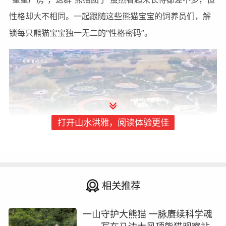
性格却大不相同。一起跟随这些熊猫宝宝的饲养员们，解
锁每只熊猫宝宝独一无二的“性格密码”。
打开山水洪雅，阅读体验更佳
相关推荐
“认猫插件”一：活泼小霸王与万能小助手
饲养员介绍，2025级的幼崽性格迥异，有的熊猫比较
一山守护大熊猫 一脉赓续科学魂