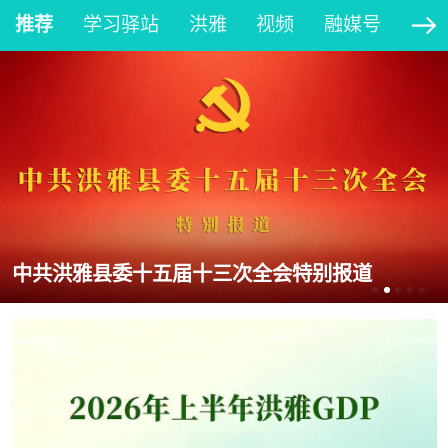
推荐
学习驿站
洪雅
视频
融媒号
大
中共洪雅县委十五届十三次全会特别报道