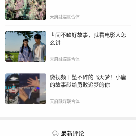
天府融媒联合体
纪录片《杨升庵》剧照
词作者名叫杨慎，号升庵，明代状元，首辅杨廷和之
世间不缺好故事，就看电影人怎
么讲
子。
他因“大礼议”触怒嘉靖帝，被终身流放云南。
天府融媒联合体
这首《临江仙》正写于他人生最晦暗的岁月。
微视频丨坠不碎的飞天梦！小唐
的故事献给勇敢追梦的你
直到明末清初，毛纶、毛宗岗父子修订《三国演义》
时，将这首源自边陲的悲怆之作，置于卷首。个人命运的
天府融媒联合体
叹息，竟与一部王朝史诗共振，从此成为民族集体的历史
回响。
最新评论