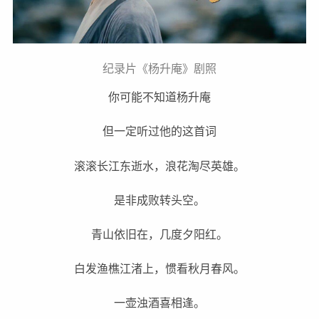
纪录片《杨升庵》剧照
你可能不知道杨升庵
但一定听过他的这首词
滚滚长江东逝水，浪花淘尽英雄。
是非成败转头空。
青山依旧在，几度夕阳红。
白发渔樵江渚上，惯看秋月春风。
一壶浊酒喜相逢。