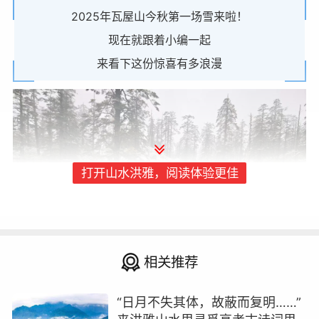
2025年瓦屋山今秋第一场雪来啦！
现在就跟着小编一起
来看下这份惊喜有多浪漫
打开山水洪雅，阅读体验更佳
相关推荐
气温骤降 寒风瑟瑟
“日月不失其体，故蔽而复明……”