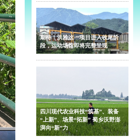
期待！洪雅这一项目进入收尾阶
段，运动场馆即将完整呈现
四川现代农业科技“筑基”、装备
“上新”、场景“拓新” 蜀乡沃野澎
湃向“新”力