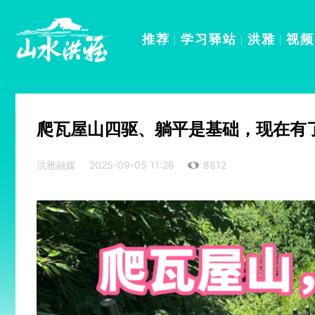
推荐
学习驿站
洪雅
视频
爬瓦屋山四驱、躺平是基础，现在有
洪雅融媒
2025-09-05 11:26
8812