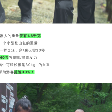
器人的重量
仅有1.8千克
一个小型登山包的重量
一样灵活，穿/脱仅需30秒
40%
的腿部/腰部发力
当中可轻松抵消30kg+的自重
帮助游客
提速30%！