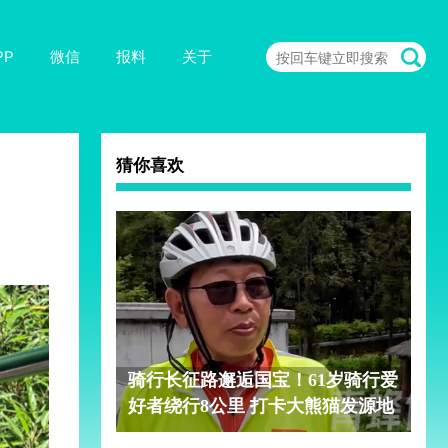
PP
微信
报料
关于
猜你喜欢
骑行长征路邂逅国宝！61岁骑行爱
好者绕行8公里 打卡大熊猫发源地