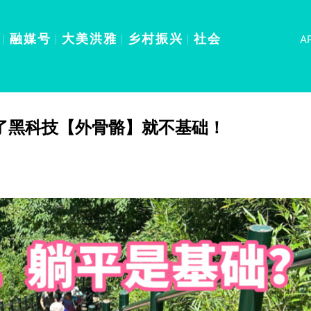
融媒号
大美洪雅
乡村振兴
社会
A
了黑科技【外骨骼】就不基础！