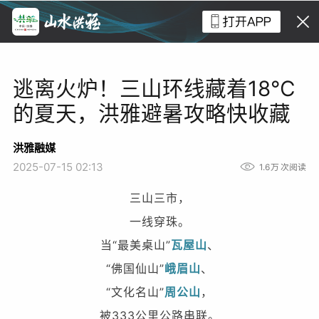
逃离火炉！三山环线藏着18℃
的夏天，洪雅避暑攻略快收藏
洪雅融媒
2025-07-15 02:13
1.6万
次阅读
三山三市，
一线穿珠。
当“最美桌山”
瓦屋山
、
“佛国仙山”
峨眉山
、
“文化名山”
周公山
，
被333公里公路串联。