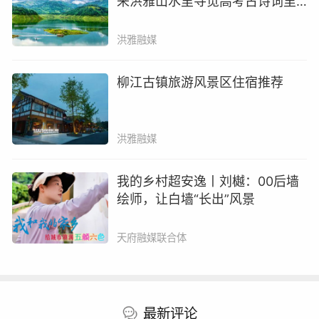
来洪雅山水里寻觅高考古诗词里
峨眉山-乐山大佛、
的意境→
3个5A
景区、
洪雅融媒
14个4A
景区，
将G351、S104等公路
柳江古镇旅游风景区住宿推荐
织成“移动观景台”。
洪雅融媒
我的乡村超安逸丨刘樾：00后墙
绘师，让白墙“长出”风景
天府融媒联合体
最新评论