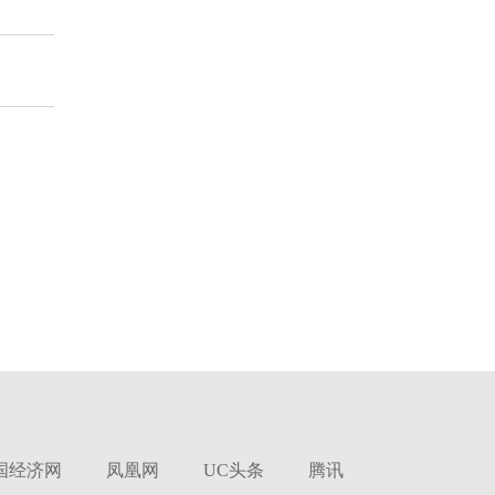
国经济网
凤凰网
UC头条
腾讯