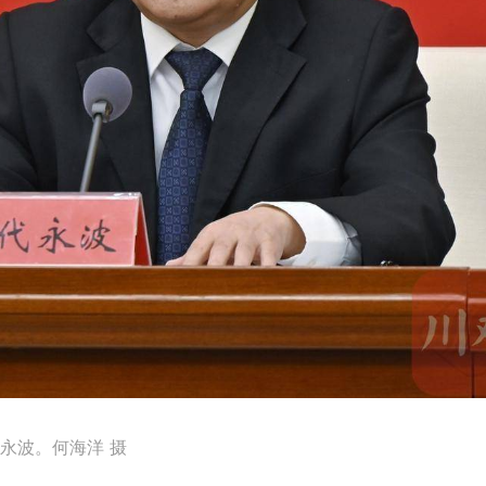
永波。何海洋 摄