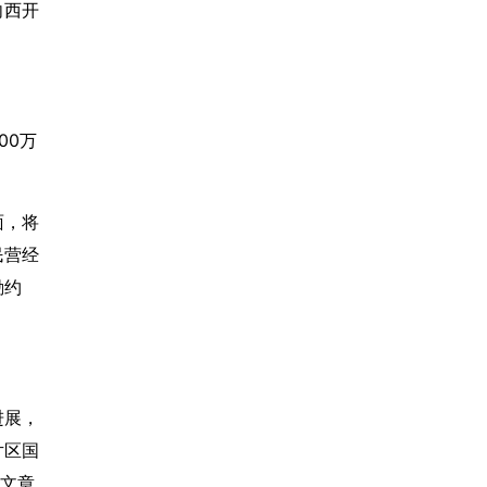
向西开
00万
面，将
民营经
励约
进展，
片区国
大文章。