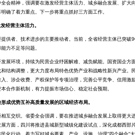
中全会精神，强调要在激发经营主体活力、城乡融合发展、扩大
革明确了着力重点。下一步将重点抓好三方面工作。
激发经营主体活力。
提供者、技术进步的主要推动者。当前，全省经营主体已突破9
障能力不足等问题。
济发展环境，持续为民营企业纾困解难、减负赋能。国资国企方
化和结构调整，更大力度布局特色优势产业和战略性新兴产业。
准入、涉企收费、产权保护等专项治理，完善公平竞争、信用激
资本合作新机制，有力提振市场信心、稳定社会预期。
快形成优势互补高质量发展的区域经济布局。
距相互交织。省委全会强调，要在推进城乡融合发展上取得更大
发展方面，四川将推进县城新型城镇化建设试点，深化成都西部
民化行动，着力写好城乡要素、产业、设施、治理“四个融合”