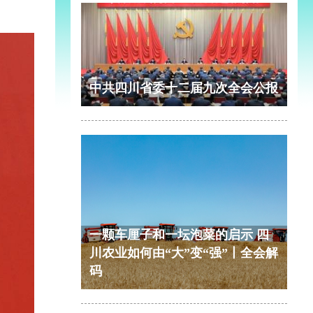
中共四川省委十二届九次全会公报
一颗车厘子和一坛泡菜的启示 四
川农业如何由“大”变“强”丨全会解
码