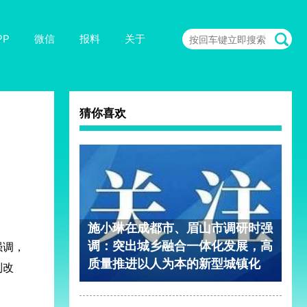
PP
微信
报料
关于
猜你喜欢
施小琳在成都市、眉山市调研时强
调：突出城乡融合一体化发展，高
强调，
质量推进以人为本的新型城镇化
制改