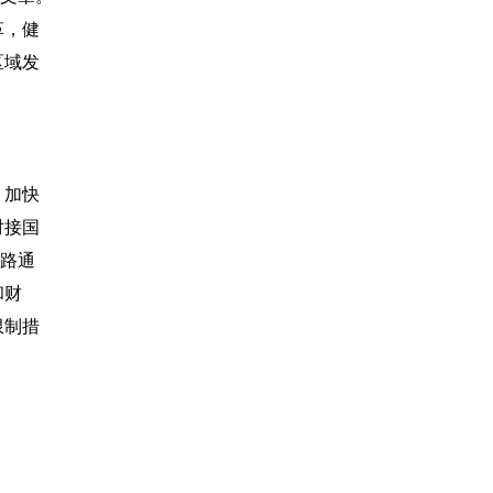
革，健
区域发
，加快
对接国
铁路通
和财
限制措